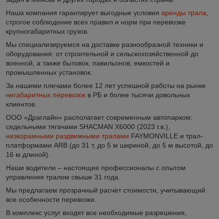
Наша компания гарантирует выгодные условия
аренды трала
,
строгое соблюдение всех правил и норм при перевозке
крупногабаритных грузов.
Мы специализируемся на доставке разнообразной техники и
оборудования: от строительной и сельскохозяйственной до
военной, а также бытовок, павильонов, емкостей и
промышленных установок.
За нашими плечами более 12 лет успешной работы на рынке
негабаритных перевозок
в РБ и более тысячи довольных
клиентов.
ООО «Драглайн» располагает современным автопарком:
седельными тягачами SHACMAN X6000 (2023 г.в.),
низкорамными раздвижными тралами
FAYMONVILLE и трал-
платформами ARB (до 31 т, до 5 м шириной, до 5 м высотой, до
16 м длиной).
Наши водители – настоящие профессионалы с опытом
управления тралом свыше 31 года.
Мы предлагаем прозрачный расчет стоимости, учитывающий
все особенности перевозки.
В комплекс услуг входят все необходимые разрешения,