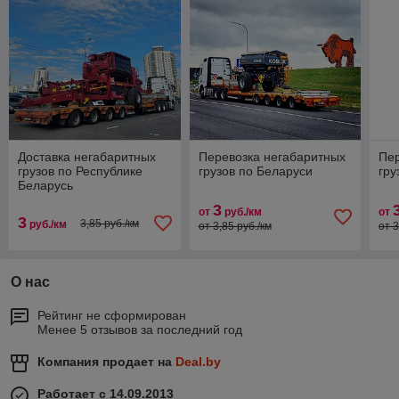
Доставка негабаритных
Перевозка негабаритных
Пер
грузов по Республике
грузов по Беларуси
гру
Беларусь
3
от
руб./км
от
3
3,85 руб./км
руб./км
от 3,85 руб./км
от 3
О нас
Рейтинг не сформирован
Менее 5 отзывов за последний год
Компания продает на
Deal.by
Работает с 14.09.2013