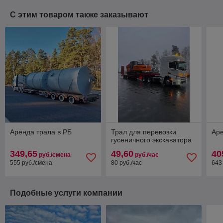
С этим товаром также заказывают
Аренда трала в РБ
Трал для перевозки
Аре
гусеничного экскаватора
349,65
49,60
40
руб./смена
руб./час
555 руб./смена
80 руб./час
643
Подобные услуги компании