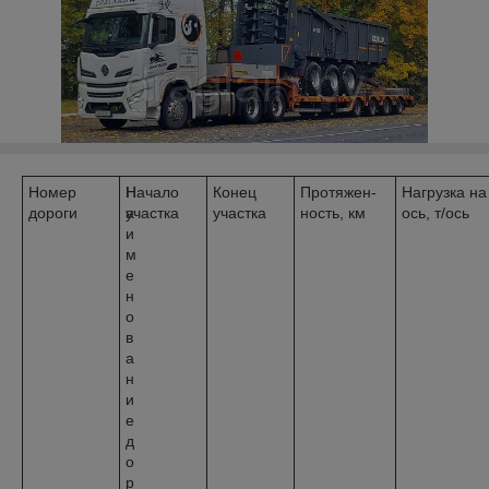
Номер
Н
Начало
Конец
Протяжен-
Нагрузка на
дороги
а
участка
участка
ность, км
ось, т/ось
и
м
е
н
о
в
а
н
и
е
д
о
р