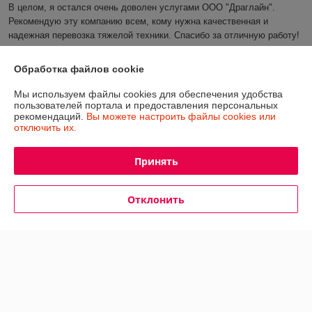
В целом, я остался очень доволен услугами ООО "Драглайн". 
Рекомендую эту компанию всем, кому нужна качественная и 
надежная перевозка тяжелой техники. Спасибо за отличную работу!
Сделка подтверждена через корзину
Обработка файлов cookie
Мы используем файлы cookies для обеспечения удобства
пользователей портала и предоставления персональных
Алексей
05.12.2024
рекомендаций.
Вы можете настроить файлы cookies или
отключить их.
Отлично
Ответственный перевозчик, на все заказы приезжает пунктуально, 
Принять
доки оформляет своевременно, оригиналы передает с водителем, 
так даже намного удобней, чем получать по почте потом. Для 
Отклонить
постоянных клиентов делает максимальные скидки, заказать 
перевозку можно в любое время суток и даже в выходные. 
Рекомендуем!
Сделка подтверждена через корзину
Показать все отзывы