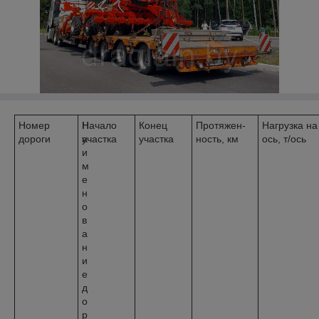
Номер
Н
Начало
Конец
Протяжен-
Нагрузка на
дороги
а
участка
участка
ность, км
ось, т/ось
и
м
е
н
о
в
а
н
и
е
д
о
р