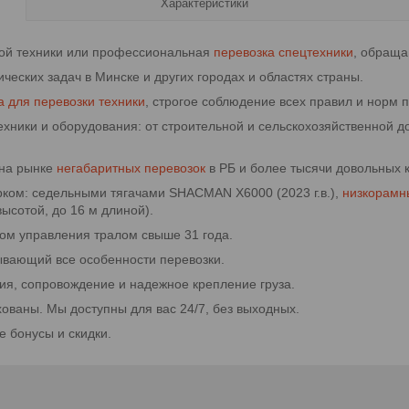
Характеристики
ной техники или профессиональная
п
еревозка спецтехники
, обраща
еских задач в Минске и других городах и областях страны.
а для перевозки техники
, строгое соблюдение всех правил и норм 
ники и оборудования: от строительной и сельскохозяйственной до 
 на рынке
негабаритных перевозок
в РБ и более тысячи довольных 
ком: седельными тягачами SHACMAN X6000 (2023 г.в.),
низкорамн
ысотой, до 16 м длиной).
ом управления тралом свыше 31 года.
ывающий все особенности перевозки.
ия, сопровождение и надежное крепление груза.
ованы. Мы доступны для вас 24/7, без выходных.
е бонусы и скидки.