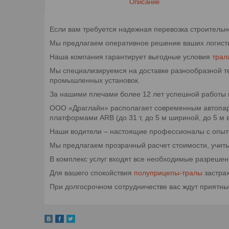
Описание
Если вам требуется надежная перевозка строитель
Мы предлагаем оперативное решение ваших логистич
Наша компания гарантирует выгодные условия
т
рал
Мы специализируемся на доставке разнообразной тех
промышленных установок.
За нашими плечами более 12 лет успешной работы
ООО «Драглайн» располагает современным автопар
платформами ARB (до 31 т, до 5 м шириной, до 5 м в
Наши водители – настоящие профессионалы с опыт
Мы предлагаем прозрачный расчет стоимости, учит
В комплекс услуг входят все необходимые разрешен
Для вашего спокойствия
полуприцепы-тралы
застрах
При долгосрочном сотрудничестве вас ждут приятны