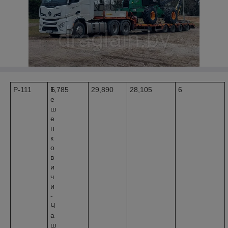
Р-111
Б
1,785
29,890
28,105
6
е
ш
е
н
к
о
в
и
ч
и
-
Ч
а
ш