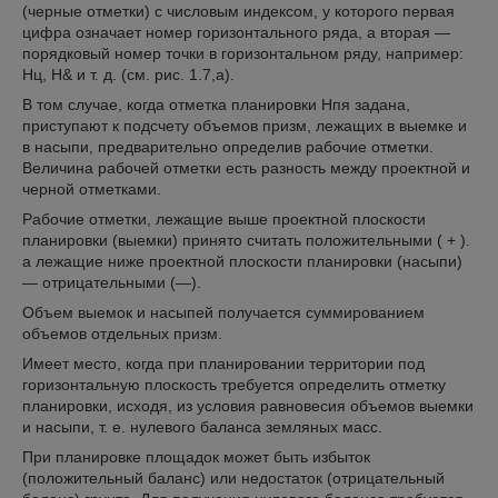
(черные отметки) с числовым индексом, у которого первая
цифра означает номер горизонтального ряда, а вторая —
порядковый номер точки в горизонтальном ряду, например:
Нц, Н& и т. д. (см. рис. 1.7,а).
В том случае, когда отметка планировки Нпя задана,
приступают к подсчету объемов призм, лежащих в выемке и
в насыпи, предварительно определив рабочие отметки.
Величина рабочей отметки есть разность между проектной и
черной отметками.
Рабочие отметки, лежащие выше проектной плоскости
планировки (выемки) принято считать положительными ( + ).
а лежащие ниже проектной плоскости планировки (насыпи)
— отрицательными (—).
Объем выемок и насыпей получается суммированием
объемов отдельных призм.
Имеет место, когда при планировании территории под
горизонтальную плоскость требуется определить отметку
планировки, исходя, из условия равновесия объемов выемки
и насыпи, т. е. нулевого баланса земляных масс.
При планировке площадок может быть избыток
(положительный баланс) или недостаток (отрицательный