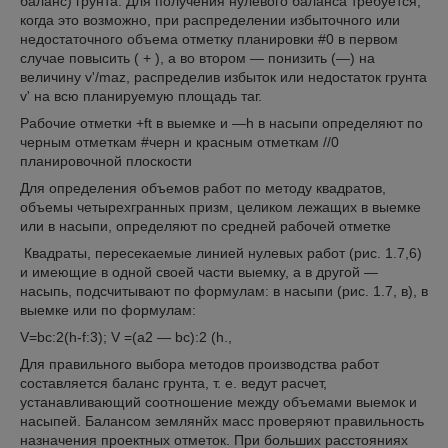
баланс) грунта. Для получения нулевого баланса требуется,
когда это возможно, при распределении избыточного или
недостаточного объема отметку планировки #0 в первом
случае повысить ( + ), а во втором — понизить (—) на
величину v'/maz, распределив избыток или недостаток грунта
v' на всю планируемую площадь таг.
Рабочие отметки +ft в выемке и —h в насыпи определяют по
черным отметкам #черн и красным отметкам //0
планировочной плоскости
Для определения объемов работ по методу квадратов,
объемы четырехгранных призм, целиком лежащих в выемке
или в насыпи, определяют по средней рабочей отметке
Квадраты, пересекаемые линией нулевых работ (рис. 1.7,6)
и имеющие в одной своей части выемку, а в другой —
насыпь, подсчитывают по формулам: в насыпи (рис. 1.7, в), в
выемке или по формулам:
V=bc:2(h-f:3); V =(a2 — bc):2 (h.,
Для правильного выбора методов производства работ
составляется баланс грунта, т. е. ведут расчет,
устанавливающий соотношение между объемами выемок и
насыпей. Балансом землянйх масс проверяют правильность
назначения проектных отметок. При больших расстояниях