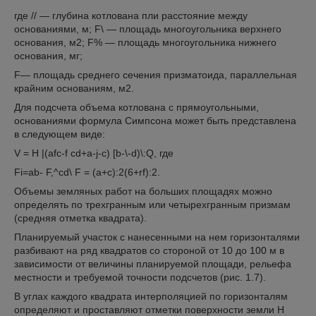
где // — глубина котлована пли расстояние между
основаниями, м; F\ — площадь многоугольника верхнего
основания, м2; F% — площадь многоугольника нижнего
основания, мг;
F— площадь среднего сечения призматоида, параллельная
крайним основаниям, м2.
Для подсчета объема котлована с прямоугольными,
основаниями формула Симпсона может быть представлена
в следующем виде:
V = H |(afc-f cd+a-j-c) [b-\-d)\:Q, где
Fi=ab- F,^cd\ F = (a+c):2(6+rf):2.
Объемы земляных работ на больших площадях можно
определять по трехгранным или четырехгранным призмам
(средняя отметка квадрата).
Планируемый участок с нанесенными на нем горизонталями
разбивают на ряд квадратов со стороной от 10 до 100 м в
зависимости от величины планируемой площади, рельефа
местности и требуемой точности подсчетов (рис. 1.7).
В углах каждого квадрата интерполяцией по горизонталям
определяют и проставляют отметки поверхности земли Н